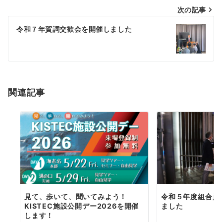
次の記事
ビ
ゲ
令和７年賀詞交歓会を開催しました
ー
シ
ョ
関連記事
ン
見て、歩いて、聞いてみよう！
令和５年度組合員
KISTEC施設公開デー2026を開催
ました
します！