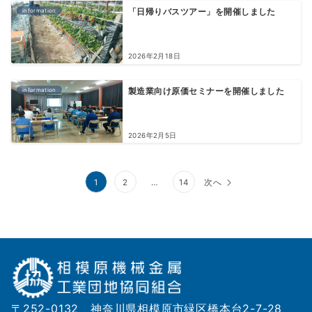
information
「日帰りバスツアー」を開催しました
2026年2月18日
information
製造業向け原価セミナーを開催しました
2026年2月5日
投
1
2
…
14
次へ
稿
の
ペ
ー
ジ
〒252-0132 神奈川県相模原市緑区橋本台2-7-28