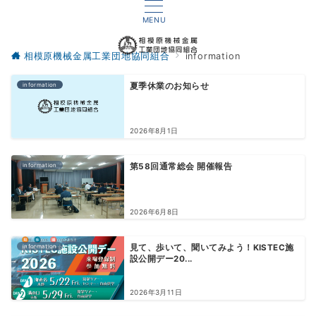
MENU
相模原機械金属工業団地協同組合
information
information
夏季休業のお知らせ
2026年8月1日
information
第58回通常総会 開催報告
2026年6月8日
information
見て、歩いて、聞いてみよう！KISTEC施
設公開デー20...
2026年3月11日