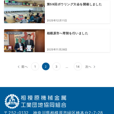
information
第59回ボウリング大会を開催しました
2025年12月11日
information
相模原市へ寄附を行いました
2025年11月28日
投
前へ
1
2
3
…
14
次へ
稿
の
ペ
ー
ジ
〒252-0132 神奈川県相模原市緑区橋本台2-7-28